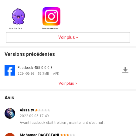
Show
Live Chat,
Instagram
Chat
Online Chat
Hello Yo -
Instagram
Group Chat
Rooms
Voir plus
4.0
73.0MB
4.0
60.6MB
Versions précédentes
Facebook 455.0.0.0.8
2024-02-26
|
55.3MB
|
APK
Voir plus
Avis
Aissa tv
2022-09-05 17:49
Avant facebook était tré bien , maintenant c'est nul .
Mohamad DAGESTANI