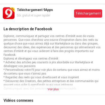
Téléchargement 9Apps
Téléchargement
Sûr, gratuit et super rapide!
La description de Facebook
Explorez, communiquez et partagez vos centres d’intérêt avec de vraies
personnes. Que vous cherchiez une source d’inspiration dans des reels ou
quelque chose que vous aimez déjà sur Marketplace ou dans des groupes,
découvrez des idées, des expériences et des personnes qui alimenteront vos
centres d’intérêt et qui vous aideront à faire des progrès importants sur
Facebook.
Explorez et développez vos centres d’intérêt :
* Achetez des articles peu courants à prix abordable sur Marketplace et
développez vos passions
* Personnalisez votre Fil pour voir plus de contenu que vous aimez et moins
de contenu que vous n’aimez pas
* Regardez des reels qui vous divertissent et vous inspirent
* Découvrez des Creators, des petites entreprises et des communautés qui
peuvent vous aider à approfondir ce qui vous intéresse
Communiquez avec des personnes et des communautés :
Voir plus
* Rejoignez des groupes pour obtenir des conseils de la part de vraies
personnes qui vous feront part de leurs expériences
* Découvrez ce que font vos proches et les influenceurs et influenceuses que
Vidéos connexes
vous suivez dans le Fil et les Stories